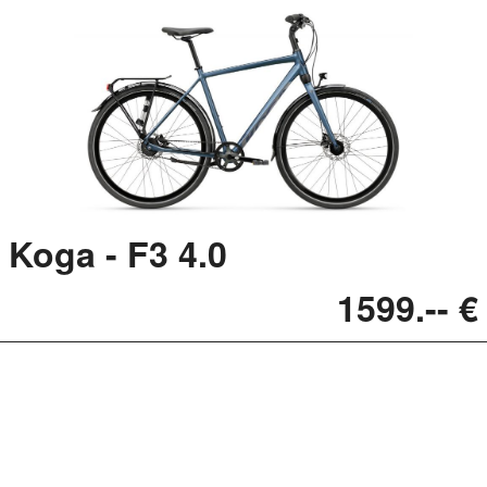
Koga - F3 4.0
1599.-- €